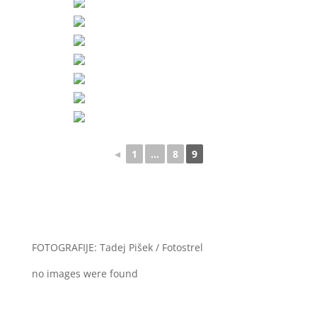
◄
1
...
8
9
FOTOGRAFIJE: Tadej Pišek / Fotostrel
no images were found