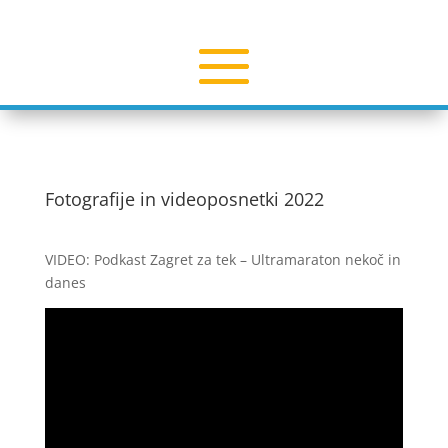
Fotografije in videoposnetki 2022
VIDEO: Podkast Zagret za tek – Ultramaraton nekoč in
danes