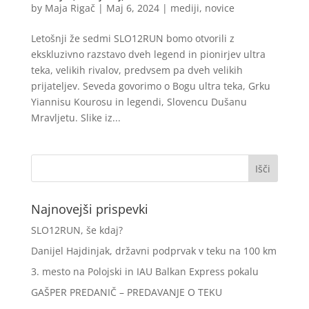
by
Maja Rigač
|
Maj 6, 2024
|
mediji
,
novice
Letošnji že sedmi SLO12RUN bomo otvorili z
ekskluzivno razstavo dveh legend in pionirjev ultra
teka, velikih rivalov, predvsem pa dveh velikih
prijateljev. Seveda govorimo o Bogu ultra teka, Grku
Yiannisu Kourosu in legendi, Slovencu Dušanu
Mravljetu. Slike iz...
Najnovejši prispevki
SLO12RUN, še kdaj?
Danijel Hajdinjak, državni podprvak v teku na 100 km
3. mesto na Polojski in IAU Balkan Express pokalu
GAŠPER PREDANIČ – PREDAVANJE O TEKU